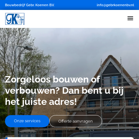
Bouwbedrijf Gebr. Koenen B.V.
info@gebrkoenenbv.nl
Zorgeloos bouwen of
verbouwen? Dan bent u bij
het juiste adres!
Onze services
Offerte aanvragen